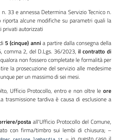
C n. 33 e annessa Determina Servizio Tecnico n.
 riporta alcune modifiche su parametri quali la
 privati autorizzati
 di
5 (cinque) anni
a partire dalla consegna della
 176, comma 2, del D.Lgs. 36/2023,
il contratto di
, qualora non fossero completate le formalità per
tire la prosecuzione del servizio alle medesime
munque per un massimo di sei mesi.
to, Ufficio Protocollo, entro e non oltre le
ore
La trasmissione tardiva è causa di esclusione a
rriere/posta
all'Ufficio Protocollo del Comune,
lato con firma/timbro sui lembi di chiusura; –
– in questo caso il
o@pec.regione.lombardia.it