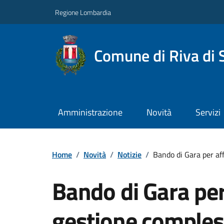
Regione Lombardia
Comune di Riva di 
Amministrazione
Novità
Servizi
Home
/
Novità
/
Notizie
/
Bando di Gara per a
Bando di Gara pe
gestione comples