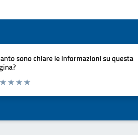
anto sono chiare le informazioni su questa
gina?
a da 1 a 5 stelle la pagina
ta 1 stelle su 5
Valuta 2 stelle su 5
Valuta 3 stelle su 5
Valuta 4 stelle su 5
Valuta 5 stelle su 5