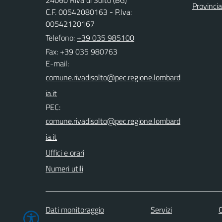
24060 Riva di Solto (BG)
Provinci
C.F. 00542080163 - P.Iva:
00542120167
Telefono:
+39 035 985100
Fax: +39 035 980763
E-mail:
PEC:
Uffici e orari
Numeri utili
Dati monitoraggio
Servizi
C