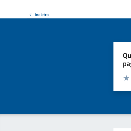
Indietro
Qu
pa
Valut
Valu