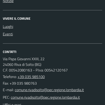
Notizie
VIVERE IL COMUNE
Luoghi
Eventi
CONTATTI
Via Papa Giovanni XXIII, 22
24060 Riva di Solto (BG)
C.F. 00542080163 - P.Iva: 00542120167
Telefono:
+39 035 985100
Fax: +39 035 980763
E-mail:
PEC:
Uffici e orari