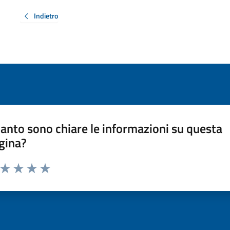
Indietro
anto sono chiare le informazioni su questa
gina?
a da 1 a 5 stelle la pagina
ta 1 stelle su 5
Valuta 2 stelle su 5
Valuta 3 stelle su 5
Valuta 4 stelle su 5
Valuta 5 stelle su 5