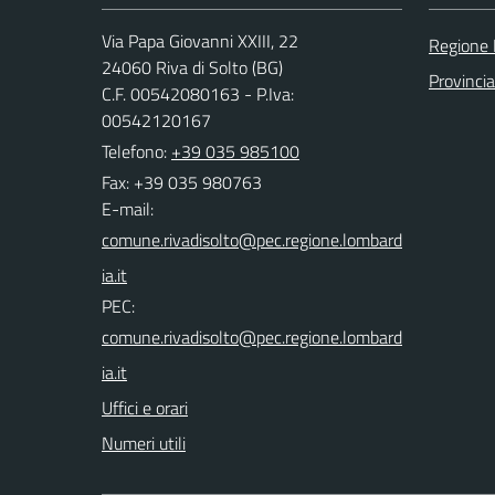
Via Papa Giovanni XXIII, 22
Regione 
24060 Riva di Solto (BG)
Provinci
C.F. 00542080163 - P.Iva:
00542120167
Telefono:
+39 035 985100
Fax: +39 035 980763
E-mail:
PEC:
Uffici e orari
Numeri utili