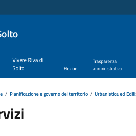
Solto
Vivere Riva di
Trasparenza
Solto
Elezioni
amministrativa
te
/
Pianificazione e governo del territorio
/
Urbanistica ed Edili
rvizi