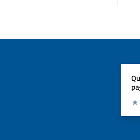
Qu
pa
Valut
Valu