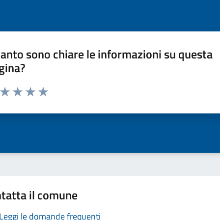
anto sono chiare le informazioni su questa
gina?
a da 1 a 5 stelle la pagina
ta 1 stelle su 5
Valuta 2 stelle su 5
Valuta 3 stelle su 5
Valuta 4 stelle su 5
Valuta 5 stelle su 5
tatta il comune
Leggi le domande frequenti