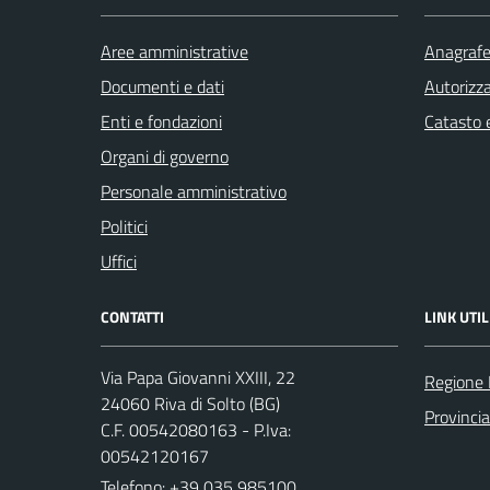
Aree amministrative
Anagrafe 
Documenti e dati
Autorizza
Enti e fondazioni
Catasto e
Organi di governo
Personale amministrativo
Politici
Uffici
CONTATTI
LINK UTIL
Via Papa Giovanni XXIII, 22
Regione 
24060 Riva di Solto (BG)
Provinci
C.F. 00542080163 - P.Iva:
00542120167
Telefono:
+39 035 985100