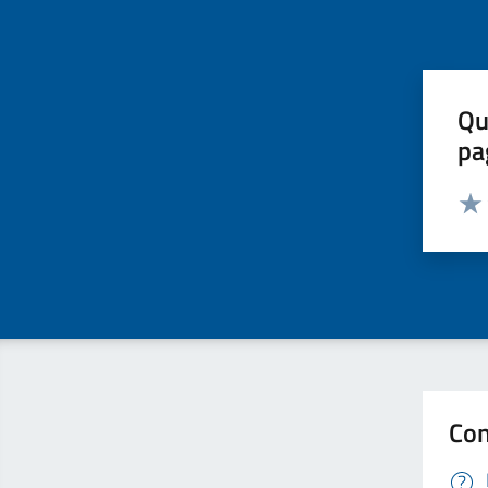
Qu
pa
Valut
Valu
Con