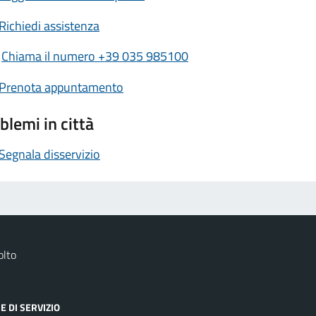
Richiedi assistenza
Chiama il numero +39 035 985100
Prenota appuntamento
blemi in città
Segnala disservizio
olto
E DI SERVIZIO