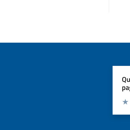
Qu
pa
Valut
Valu