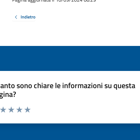
Indietro
anto sono chiare le informazioni su questa
gina?
a da 1 a 5 stelle la pagina
ta 1 stelle su 5
Valuta 2 stelle su 5
Valuta 3 stelle su 5
Valuta 4 stelle su 5
Valuta 5 stelle su 5