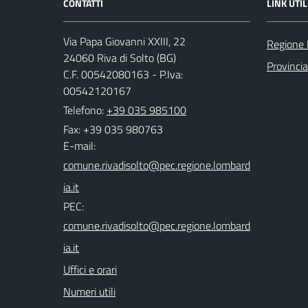
CONTATTI
LINK UTIL
Via Papa Giovanni XXIII, 22
Regione 
24060 Riva di Solto (BG)
Provinci
C.F. 00542080163 - P.Iva:
00542120167
Telefono:
+39 035 985100
Fax: +39 035 980763
E-mail:
PEC:
Uffici e orari
Numeri utili