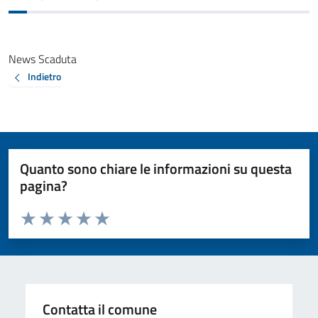
News Scaduta
Indietro
Quanto sono chiare le informazioni su questa
pagina?
Valuta da 1 a 5 stelle la pagina
Valuta 1 stelle su 5
Valuta 2 stelle su 5
Valuta 3 stelle su 5
Valuta 4 stelle su 5
Valuta 5 stelle su 5
Contatta il comune