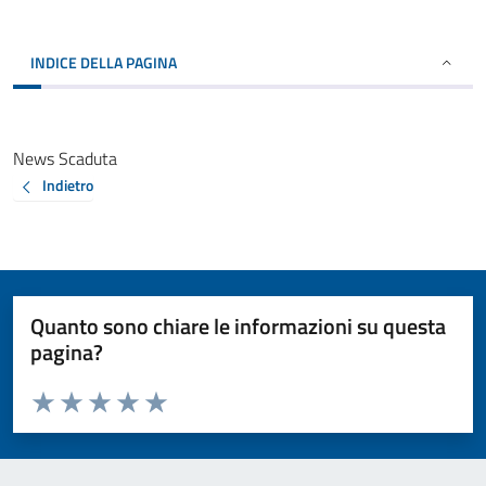
INDICE DELLA PAGINA
News Scaduta
Indietro
Quanto sono chiare le informazioni su questa
pagina?
Valuta da 1 a 5 stelle la pagina
Valuta 1 stelle su 5
Valuta 2 stelle su 5
Valuta 3 stelle su 5
Valuta 4 stelle su 5
Valuta 5 stelle su 5