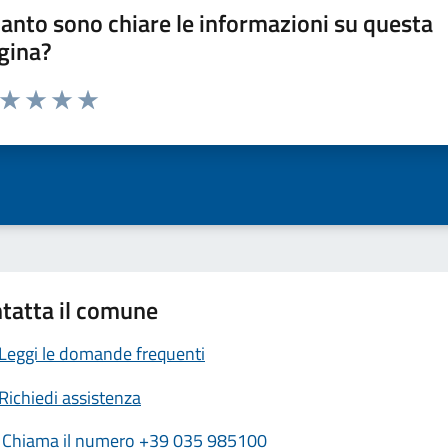
anto sono chiare le informazioni su questa
gina?
a da 1 a 5 stelle la pagina
ta 1 stelle su 5
Valuta 2 stelle su 5
Valuta 3 stelle su 5
Valuta 4 stelle su 5
Valuta 5 stelle su 5
tatta il comune
Leggi le domande frequenti
Richiedi assistenza
Chiama il numero +39 035 985100