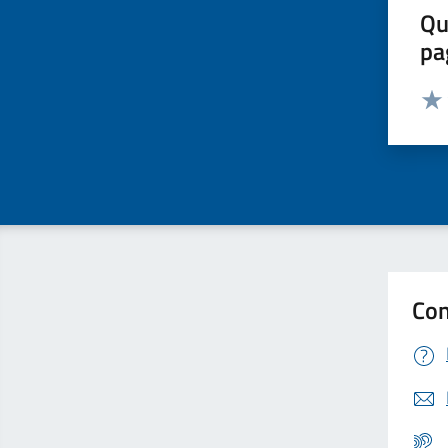
Qu
pa
Valut
Valu
Con