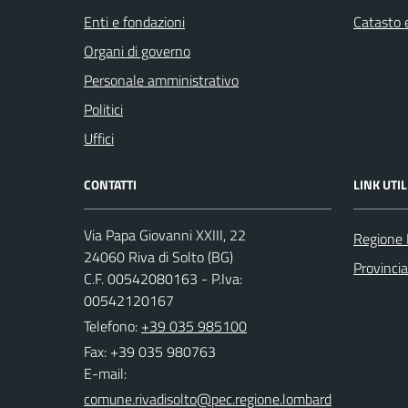
Enti e fondazioni
Catasto e
Organi di governo
Personale amministrativo
Politici
Uffici
CONTATTI
LINK UTIL
Via Papa Giovanni XXIII, 22
Regione 
24060 Riva di Solto (BG)
Provinci
C.F. 00542080163 - P.Iva:
00542120167
Telefono:
+39 035 985100
Fax: +39 035 980763
E-mail: